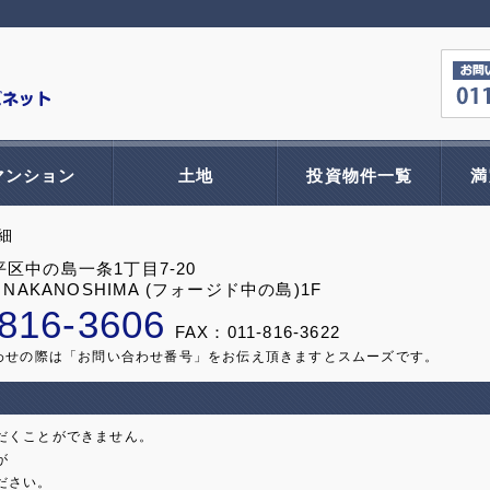
マンション
土地
投資物件一覧
満
細
区中の島一条1丁目7-20
 NAKANOSHIMA (フォージド中の島)1F
-816-3606
FAX：011-816-3622
わせの際は「お問い合わせ番号」をお伝え頂きますとスムーズです。
だくことができません。
が
ださい。