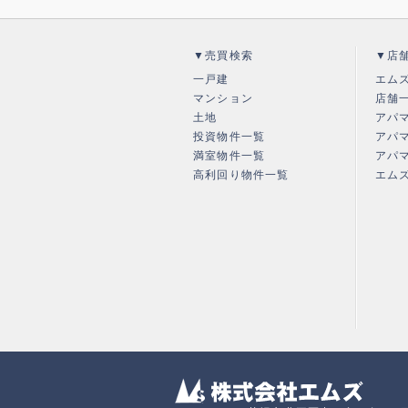
▼売買検索
▼店
一戸建
エム
マンション
店舗
土地
アパ
投資物件一覧
アパ
満室物件一覧
アパ
高利回り物件一覧
エム