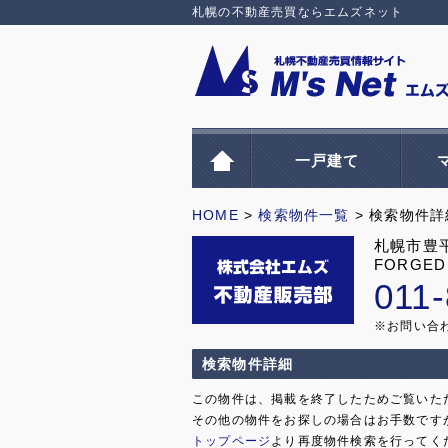
札幌の不動産売買ならエムズネット
一戸建て
HOME
>
検索物件一覧
> 検索物件詳
札幌市豊平
FORGED
011
※お問い合
検索物件詳細
この物件は、掲載を終了したためご覧いた
その他の物件をお探しの場合はお手数です
トップページ
より再度物件検索を行ってく